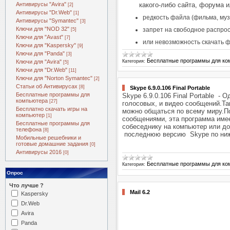
Антивирусы "Avira"
какого-либо сайта, форума 
[2]
Антивирусы "Dr.Web"
[1]
редкость файла (фильма, музы
Антивирусы "Symantec"
[3]
Ключи для "NOD 32"
запрет на свободное распрос
[5]
Ключи для "Avast"
[7]
или невозможность скачать ф
Ключи для "Kaspersky"
[9]
Ключи для "Panda"
[3]
Бесплатные программы для ко
Ключи для "Avira"
Категория:
[5]
Ключи для "Dr.Web"
[11]
Ключи для "Norton Symantec"
[2]
Статьи об Антивирусах
[8]
Skype 6.9.0.106 Final Portable
Бесплатные программы для
Skype 6.9.0.106 Final Portable -
компьютера
[27]
голосовых, и видео сообщений.Та
Бесплатно скачать игры на
можно общаться по всему миру.П
компьютер
[1]
сообщениями, эта программа имее
Бесплатные программы для
собеседнику на компьютер или до
телефона
[8]
последнюю версию Skype по ниж
Мобильные решебники и
готовые домашние задания
[0]
Антивирусы 2016
[0]
Бесплатные программы для ко
Категория:
Опрос
Что лучше ?
Mail 6.2
Kaspersky
Dr.Web
Avira
Panda