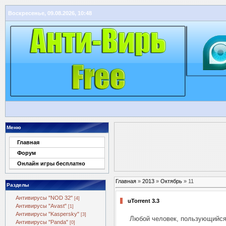
Воскресенье, 09.08.2026, 10:48
Меню
Главная
Форум
Онлайн игры бесплатно
Главная
»
2013
»
Октябрь
»
11
Разделы
Антивирусы "NOD 32"
[4]
uTorrent 3.3
Антивирусы "Avast"
[1]
Антивирусы "Kaspersky"
[3]
Любой человек, пользующийся 
Антивирусы "Panda"
[0]