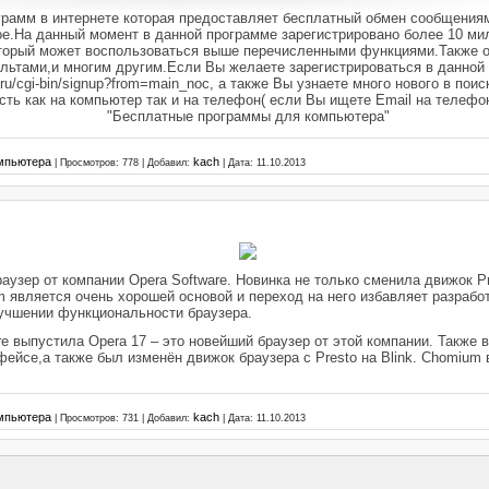
рамм в интернете которая предоставляет бесплатный обмен сообщениям
гое.На данный момент в данной программе зарегистрировано более 10 м
который может воспользоваться выше перечисленными функциями.Также
льтами,и многим другим.Если Вы желаете зарегистрироваться в данной
.ru/cgi-bin/signup?from=main_noc, а также Вы узнаете много нового в поиск
есть как на компьютер так и на телефон( если Вы ищете Email на телеф
"Бесплатные программы для компьютера"
мпьютера
kach
|
Просмотров:
778
|
Добавил:
|
Дата:
11.10.2013
аузер от компании Opera Software. Новинка не только сменила движок Pr
 является очень хорошей основой и переход на него избавляет разрабо
лучшении функциональности браузера.
re выпустила
Opera 17
– это новейший браузер от этой компании. Также 
фейсе,а также был изменён движок браузера с
Presto
на
Blink
.
Chomium
мпьютера
kach
|
Просмотров:
731
|
Добавил:
|
Дата:
11.10.2013