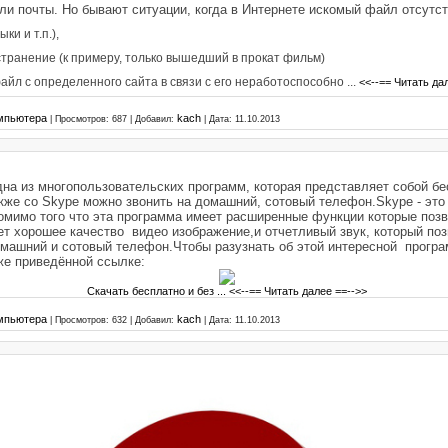
или почты. Но бывают ситуации, когда в Интернете искомый файл отсутст
ки и т.п.),
транение (к примеру, только вышедший в прокат фильм)
айл с определенного сайта в связи с его неработоспособно
...
<<--== Читать да
мпьютера
kach
|
Просмотров:
687
|
Добавил:
|
Дата:
11.10.2013
 Одна из многопользовательских программ, которая представляет собой б
кже со Skype можно звонить на домашний, сотовый телефон.Skype - это 
омимо того что эта программа имеет расширенные функции которые поз
т хорошее качество видео изображение,и отчетливый звук, который по
машний и сотовый телефон.Чтобы разузнать об этой интересной програ
е приведённой ссылке:
Скачать бесплатно и без
...
<<--== Читать далее ==-->>
мпьютера
kach
|
Просмотров:
632
|
Добавил:
|
Дата:
11.10.2013