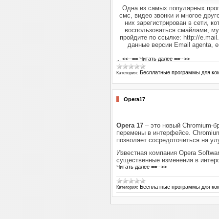
Одна из самых популярных прог
смс, видео звонки и многое дру
них зарегистрирован в сети, 
воспользоваться смайлами, му
пройдите по ссылке: http://e.mail
данные версии Email agenta, 
...
<<--== Читать далее ==-->>
Бесплатные программы для ко
Категория:
Opera17
Opera 17
– это новый Chromium-бр
перемены в интерфейсе. Chromium
позволяет сосредоточиться на у
Известная компания Opera Softwa
существенные изменения в интер
Читать далее ==-->>
Бесплатные программы для ко
Категория: