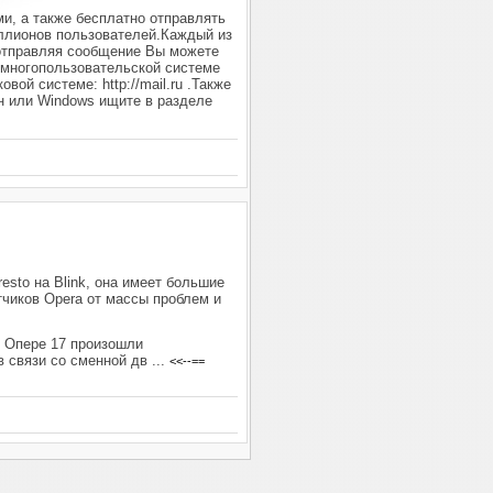
и, а также бесплатно отправлять
иллионов пользователей.Каждый из
 отправляя сообщение Вы можете
 многопользовательской системе
овой системе: http://mail.ru .Также
он или Windows ищите в разделе
esto на Blink, она имеет большие
тчиков Opera от массы проблем и
в Опере 17 произошли
в связи со сменной дв
...
<<--==