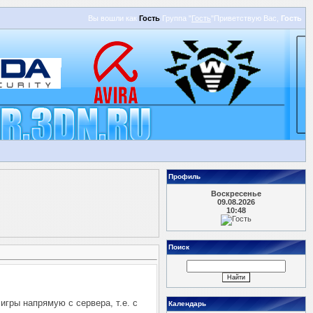
Вы вошли как
Гость
Группа
"
Гость
"
Приветствую Вас
,
Гость
Профиль
Воскресенье
09.08.2026
10:48
Поиск
гры напрямую с сервера, т.е. с
Календарь