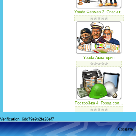
Youda Фермер 2. Спаси г...
Youda Акватория
Построй-ка 4. Город сол...
Verification: 6dd79e9b2fe28ef7
Создать