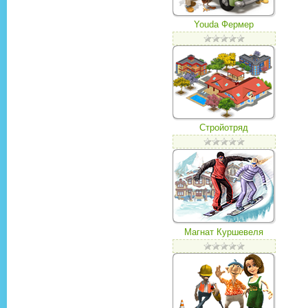
Youda Фермер
Стройотряд
Магнат Куршевеля