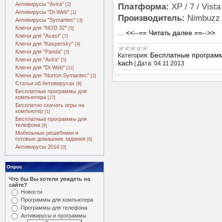
Антивирусы "Avira"
[2]
Платформа:
XP / 7 / Vista
Антивирусы "Dr.Web"
[1]
Производитель:
Nimbuzz
Антивирусы "Symantec"
[3]
Ключи для "NOD 32"
[5]
...
<<--== Читать далее ==-->>
Ключи для "Avast"
[7]
Ключи для "Kaspersky"
[9]
Ключи для "Panda"
[3]
Бесплатные програм
Категория:
Ключи для "Avira"
[5]
kach
|
Дата:
04.11.2013
Ключи для "Dr.Web"
[11]
Ключи для "Norton Symantec"
[2]
Статьи об Антивирусах
[8]
Бесплатные программы для
компьютера
[27]
Бесплатно скачать игры на
компьютер
[1]
Бесплатные программы для
телефона
[8]
Мобильные решебники и
готовые домашние задания
[0]
Антивирусы 2016
[0]
Опрос
Что бы Вы хотели увидеть на
сайте?
Новости
Программы для компьютера
Программы для телефона
Антивирусы и программы