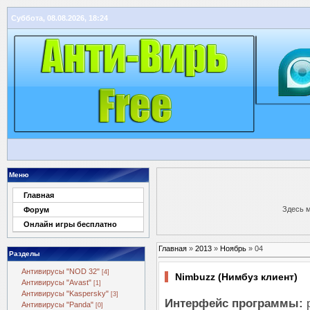
Суббота, 08.08.2026, 18:24
Меню
Главная
Здесь 
Форум
Онлайн игры бесплатно
Главная
»
2013
»
Ноябрь
»
04
Разделы
Антивирусы "NOD 32"
[4]
Nimbuzz (Нимбуз клиент)
Антивирусы "Avast"
[1]
Антивирусы "Kaspersky"
[3]
Интерфейс программы:
р
Антивирусы "Panda"
[0]